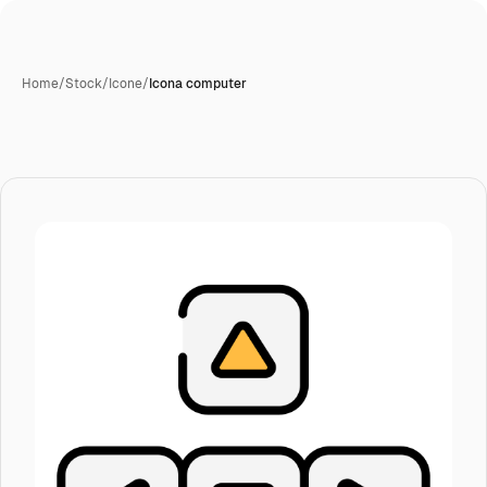
Home
/
Stock
/
Icone
/
Icona computer