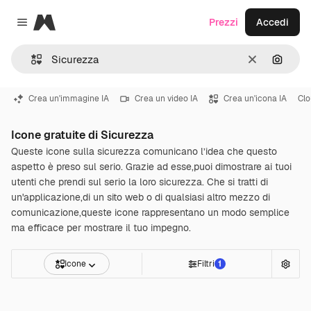
Magnific
Prezzi
Accedi
Close menu
Cancella
Cerca 
Crea un'immagine IA
Crea un video IA
Crea un'icona IA
Cl
Icone gratuite di Sicurezza
Queste icone sulla sicurezza comunicano l’idea che questo
aspetto è preso sul serio. Grazie ad esse,puoi dimostrare ai tuoi
utenti che prendi sul serio la loro sicurezza. Che si tratti di
un'applicazione,di un sito web o di qualsiasi altro mezzo di
comunicazione,queste icone rappresentano un modo semplice
ma efficace per mostrare il tuo impegno.
Icone
Filtri
1