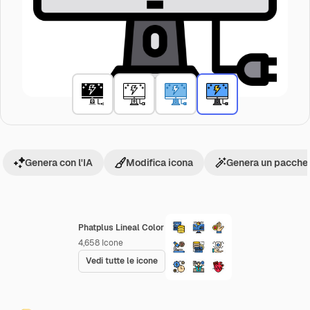
Genera con l'IA
Modifica icona
Genera un pacchet
Phatplus Lineal Color
4,658
Icone
Vedi tutte le icone