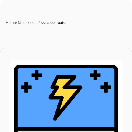
Home
/
Stock
/
Icone
/
Icona computer