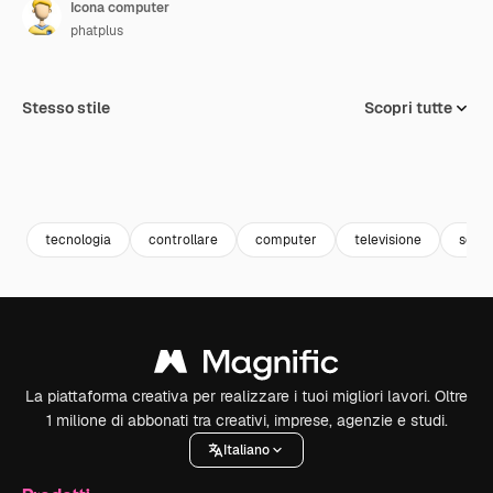
Icona computer
phatplus
Stesso stile
Scopri tutte
tecnologia
controllare
computer
televisione
sche
La piattaforma creativa per realizzare i tuoi migliori lavori. Oltre
1 milione di abbonati tra creativi, imprese, agenzie e studi.
Italiano