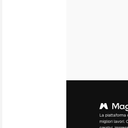
La piattaforma c
migliori lavori. 
creativi, impres