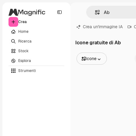
Crea
Crea un'immagine IA
C
Home
Ricerca
Icone gratuite di Ab
Stock
Icone
Esplora
Tutte le immagini
Strumenti
Vettori
Illustrazioni
Foto
PSD
Modelli
Mockup
Video
Clip video
Motion graphic
Modelli di video
Icone
Modelli 3D
Font