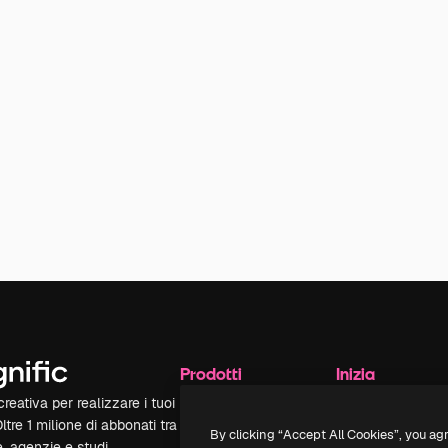
Prodotti
Inizia
reativa per realizzare i tuoi
Spaces
Academy
Oltre 1 milione di abbonati tra
Assistente IA
Documentazione
By clicking “Accept All Cookies”, you ag
e, agenzie e studi.