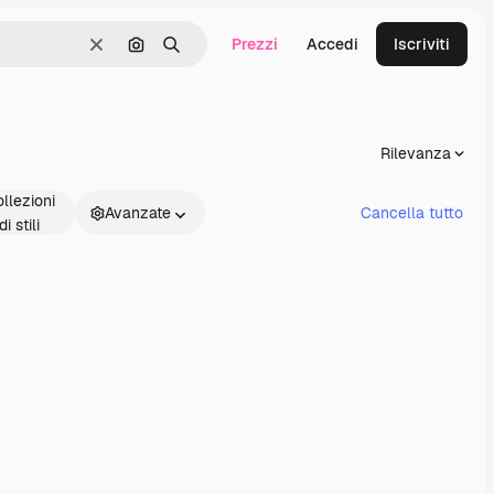
Prezzi
Accedi
Iscriviti
Cancella
Cerca per immagine
Ricerca
Rilevanza
llezioni
Avanzate
Cancella tutto
di stili