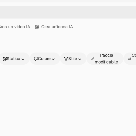
rea un video IA
Crea un'icona IA
Traccia
Co
Statica
Colore
Stile
modificabile
Statica
Animata
Sticker
Interfaccia