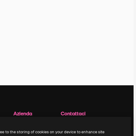
Azienda
Contattaci
Prezzi
Assistenza clienti
Chi siamo
Instagram
ree to the storing of cookies on your device to enhance site