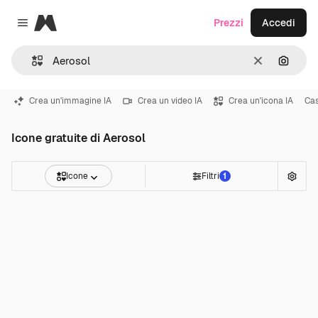
Magnific
Prezzi
Accedi
Close menu
Cancella
Cerca 
Crea un'immagine IA
Crea un video IA
Crea un'icona IA
Ca
Icone gratuite di Aerosol
Icone
Filtri
1