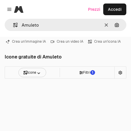
Magnific
Prezzi
Accedi
Close menu
Cancella
Cerca 
Crea un'immagine IA
Crea un video IA
Crea un'icona IA
Icone gratuite di Amuleto
Icone
Filtri
1