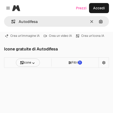
Magnific
Prezzi
Accedi
Close menu
Cancella
Cerca 
Crea un'immagine IA
Crea un video IA
Crea un'icona IA
Icone gratuite di Autodifesa
Icone
Filtri
1