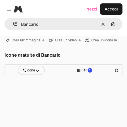
Magnific
Prezzi
Accedi
Close menu
Cancella
Cerca 
Crea un'immagine IA
Crea un video IA
Crea un'icona IA
Icone gratuite di Bancario
Icone
Filtri
1