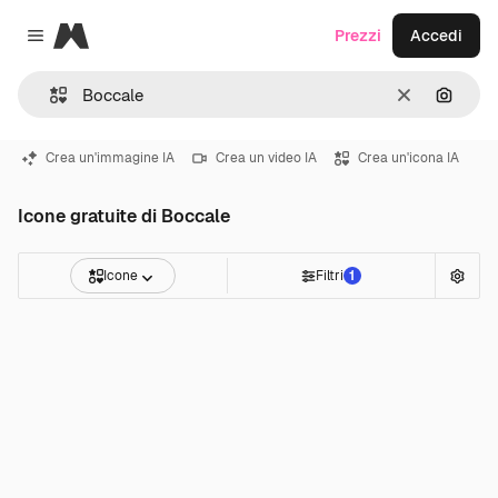
Magnific
Prezzi
Accedi
Close menu
Cancella
Cerca 
Crea un'immagine IA
Crea un video IA
Crea un'icona IA
Icone gratuite di Boccale
Icone
Filtri
1