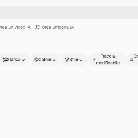
rea un video IA
Crea un'icona IA
Traccia
Co
Statica
Colore
Stile
modificabile
Statica
Animata
Sticker
Interfaccia