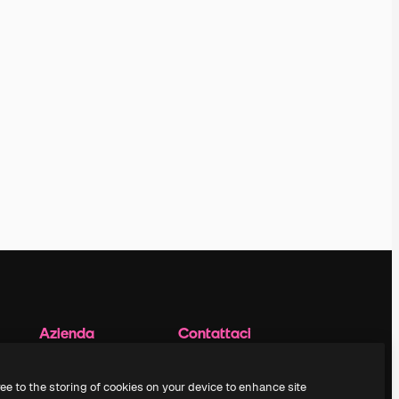
Azienda
Contattaci
Prezzi
Assistenza clienti
Chi siamo
Instagram
ree to the storing of cookies on your device to enhance site