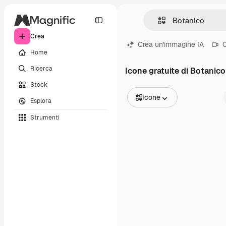
Crea
Crea un'immagine IA
C
Home
Ricerca
Icone gratuite di Botanico
Stock
Icone
Esplora
Tutte le immagini
Strumenti
Vettori
Illustrazioni
Foto
PSD
Modelli
Mockup
Video
Clip video
Motion graphic
Modelli di video
Icone
Modelli 3D
Font