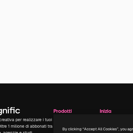
Prodotti
Inizia
reativa per realizzare i tuoi
Spaces
Academy
Oltre 1 milione di abbonati tra
Assistente IA
Documentazione
By clicking “Accept All Cookies”, you ag
e, agenzie e studi.