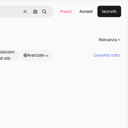
Prezzi
Accedi
Iscriviti
Cancella
Cerca per immagine
Ricerca
Rilevanza
llezioni
Avanzate
Cancella tutto
di stili