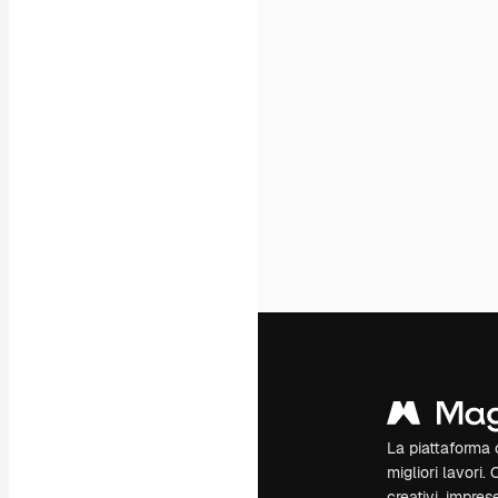
La piattaforma c
migliori lavori. 
creativi, impres