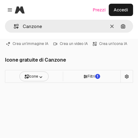
Magnific
Prezzi
Accedi
Close menu
Cancella
Cerca 
Crea un'immagine IA
Crea un video IA
Crea un'icona IA
Icone gratuite di Canzone
Icone
Filtri
1