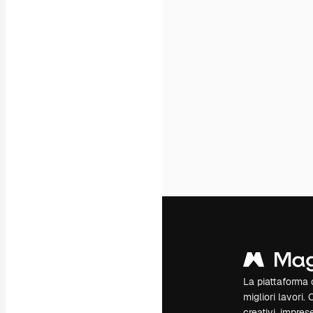
La piattaforma c
migliori lavori. 
creativi, impres