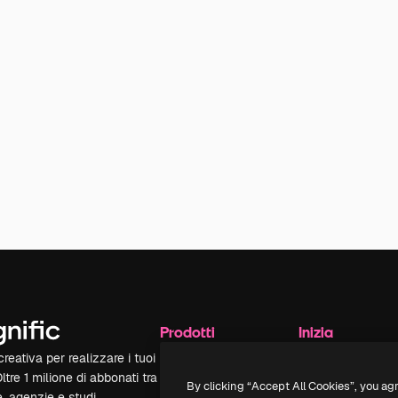
Prodotti
Inizia
reativa per realizzare i tuoi
Spaces
Academy
Oltre 1 milione di abbonati tra
Assistente IA
Documentazione
By clicking “Accept All Cookies”, you ag
e, agenzie e studi.