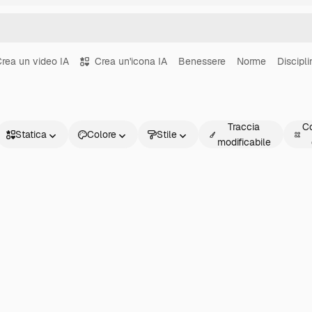
rea un video IA
Crea un'icona IA
Benessere
Norme
Discipli
Traccia
Co
Statica
Colore
Stile
modificabile
Statica
Animata
Sticker
Interfaccia