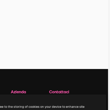
Azienda
Contattaci
Prezzi
Assistenza clienti
Chi siamo
Instagram
ree to the storing of cookies on your device to enhance site