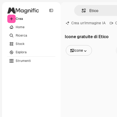
Crea
Crea un'immagine IA
C
Home
Ricerca
Icone gratuite di Etico
Stock
Icone
Esplora
Tutte le immagini
Strumenti
Vettori
Illustrazioni
Foto
PSD
Modelli
Mockup
Video
Clip video
Motion graphic
Modelli di video
Icone
Modelli 3D
Font