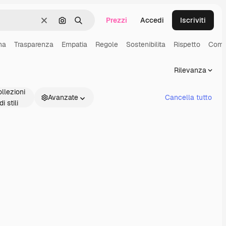
Prezzi
Accedi
Iscriviti
Cancella
Cerca per immagine
Ricerca
na
Trasparenza
Empatia
Regole
Sostenibilita
Rispetto
Comp
Rilevanza
llezioni
Avanzate
Cancella tutto
di stili