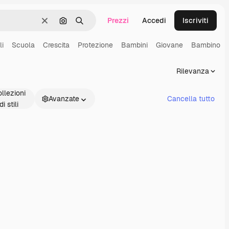
Prezzi
Accedi
Iscriviti
Cancella
Cerca per immagine
Ricerca
li
Scuola
Crescita
Protezione
Bambini
Giovane
Bambino
Rilevanza
llezioni
Avanzate
Cancella tutto
di stili