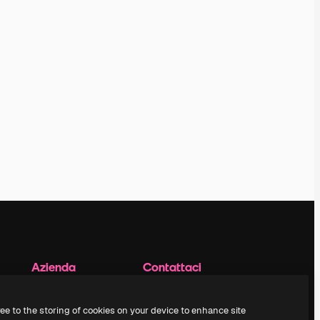
Azienda
Contattaci
Prezzi
Assistenza clienti
Chi siamo
Instagram
ree to the storing of cookies on your device to enhance site