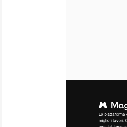
La piattaforma c
migliori lavori. 
creativi, impres