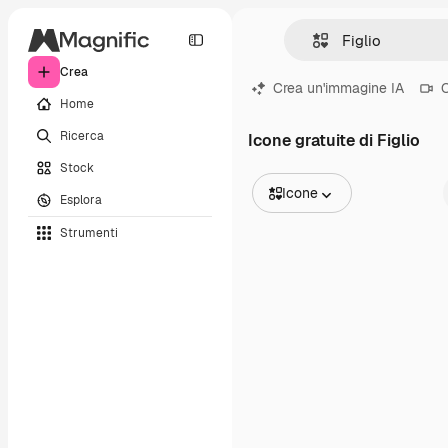
Crea
Crea un'immagine IA
C
Home
Ricerca
Icone gratuite di Figlio
Stock
Icone
Esplora
Tutte le immagini
Strumenti
Vettori
Illustrazioni
Foto
PSD
Modelli
Mockup
Video
Clip video
Motion graphic
Modelli di video
Icone
Modelli 3D
Font