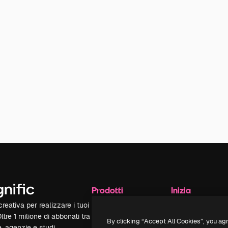
Prodotti
Inizia
reativa per realizzare i tuoi
Spaces
Academy
Oltre 1 milione di abbonati tra
Assistente IA
Documentazione
By clicking “Accept All Cookies”, you ag
e, agenzie e studi.