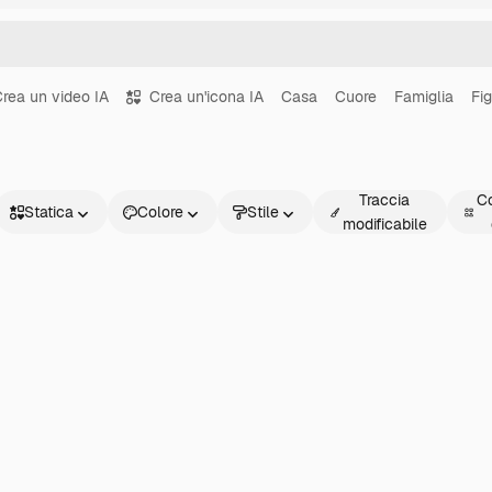
rea un video IA
Crea un'icona IA
Casa
Cuore
Famiglia
Fig
Traccia
Co
Statica
Colore
Stile
modificabile
Statica
Animata
Sticker
Interfaccia