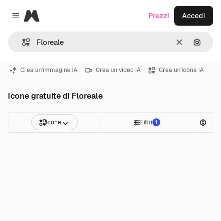
Magnific
Prezzi
Accedi
Close menu
Cancella
Cerca 
Crea un'immagine IA
Crea un video IA
Crea un'icona IA
Icone gratuite di Floreale
Icone
Filtri
1