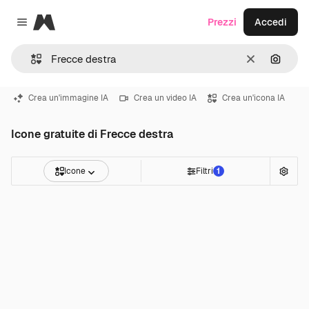
Magnific
Prezzi
Accedi
Close menu
Cancella
Cerca 
Crea un'immagine IA
Crea un video IA
Crea un'icona IA
Icone gratuite di Frecce destra
Icone
Filtri
1