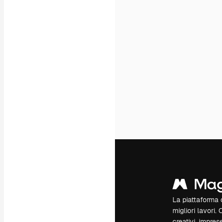
La piattaforma c
migliori lavori. 
creativi, impres