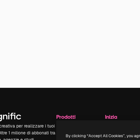
Prodotti
Inizia
reativa per realizzare i tuoi
Spaces
Academy
Oltre 1 milione di abbonati tra
Assistente IA
Documentazione
By clicking “Accept All Cookies”, you ag
e, agenzie e studi.