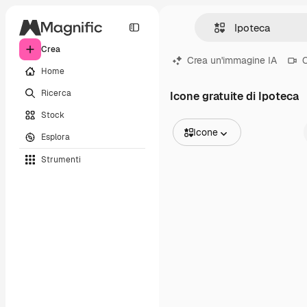
Crea
Crea un'immagine IA
C
Home
Ricerca
Icone gratuite di Ipoteca
Stock
Icone
Esplora
Tutte le immagini
Strumenti
Vettori
Illustrazioni
Foto
PSD
Modelli
Mockup
Video
Clip video
Motion graphic
Modelli di video
Icone
Modelli 3D
Font