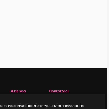
Azienda
Contattaci
Prezzi
Assistenza clienti
Chi siamo
Instagram
ree to the storing of cookies on your device to enhance site