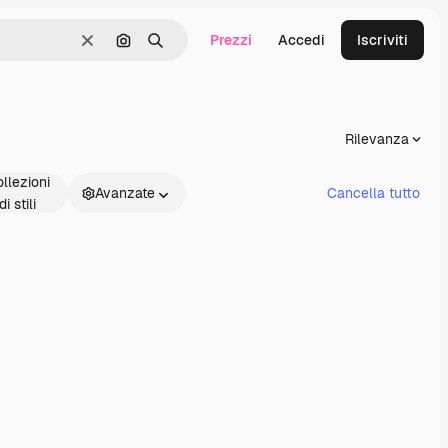
Prezzi
Accedi
Iscriviti
Cancella
Cerca per immagine
Ricerca
Rilevanza
llezioni
Avanzate
Cancella tutto
di stili