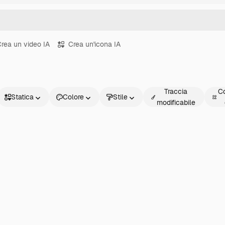
rea un video IA
Crea un'icona IA
Traccia
Co
Statica
Colore
Stile
modificabile
Statica
Animata
Sticker
Interfaccia