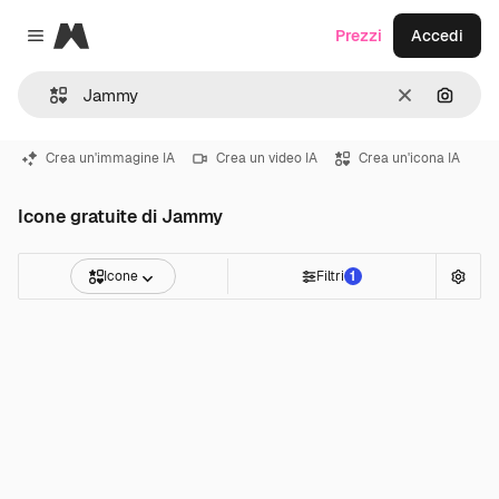
Magnific
Prezzi
Accedi
Close menu
Cancella
Cerca 
Crea un'immagine IA
Crea un video IA
Crea un'icona IA
Icone gratuite di Jammy
Icone
Filtri
1