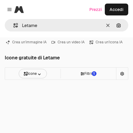
Magnific
Prezzi
Accedi
Close menu
Cancella
Cerca 
Crea un'immagine IA
Crea un video IA
Crea un'icona IA
Icone gratuite di Letame
Icone
Filtri
1