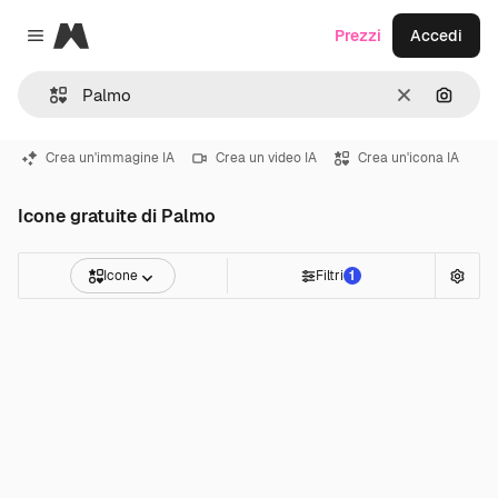
Magnific
Prezzi
Accedi
Close menu
Cancella
Cerca 
Crea un'immagine IA
Crea un video IA
Crea un'icona IA
Icone gratuite di Palmo
Icone
Filtri
1