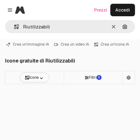
Magnific
Prezzi
Accedi
Close menu
Cancella
Cerca 
Crea un'immagine IA
Crea un video IA
Crea un'icona IA
Icone gratuite di Riutilizzabili
Icone
Filtri
1