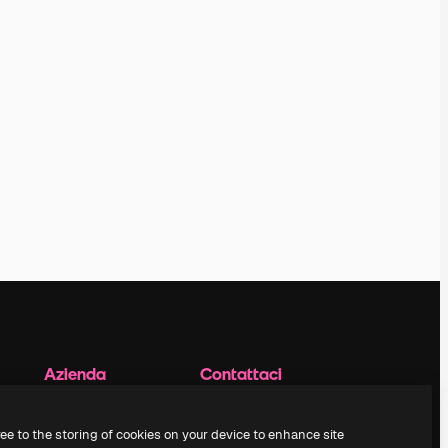
Azienda
Contattaci
Prezzi
Assistenza clienti
Chi siamo
Instagram
ree to the storing of cookies on your device to enhance site