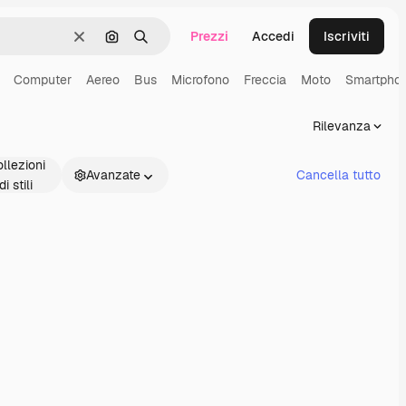
Prezzi
Accedi
Iscriviti
Cancella
Cerca per immagine
Ricerca
Computer
Aereo
Bus
Microfono
Freccia
Moto
Smartpho
Rilevanza
llezioni
Avanzate
Cancella tutto
di stili