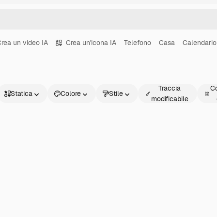
rea un video IA
Crea un'icona IA
Telefono
Casa
Calendario
Traccia
Co
Statica
Colore
Stile
modificabile
Statica
Animata
Sticker
Interfaccia