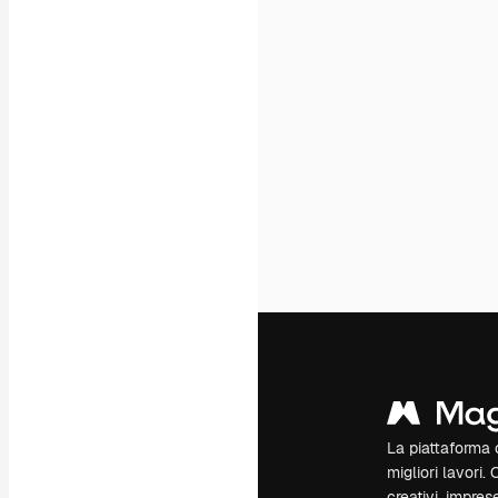
La piattaforma c
migliori lavori. 
creativi, impres