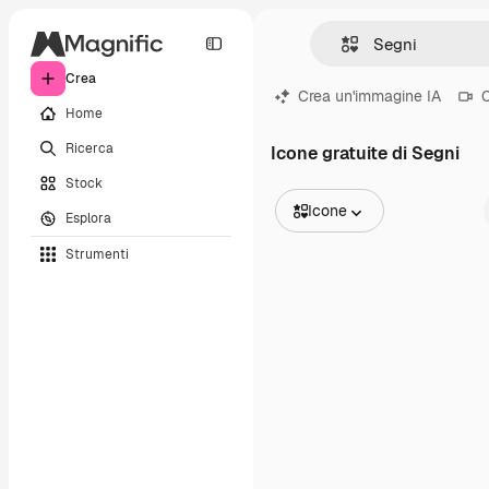
Crea
Crea un'immagine IA
C
Home
Ricerca
Icone gratuite di Segni
Stock
Icone
Esplora
Tutte le immagini
Strumenti
Vettori
Illustrazioni
Foto
PSD
Modelli
Mockup
Video
Clip video
Motion graphic
Modelli di video
Icone
Modelli 3D
Font