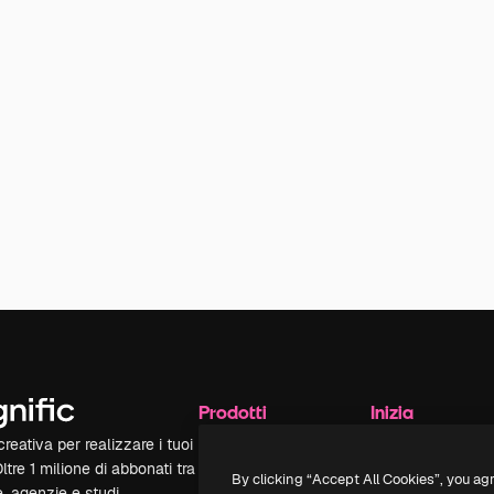
Prodotti
Inizia
reativa per realizzare i tuoi
Spaces
Academy
Oltre 1 milione di abbonati tra
Assistente IA
Documentazione
By clicking “Accept All Cookies”, you ag
e, agenzie e studi.