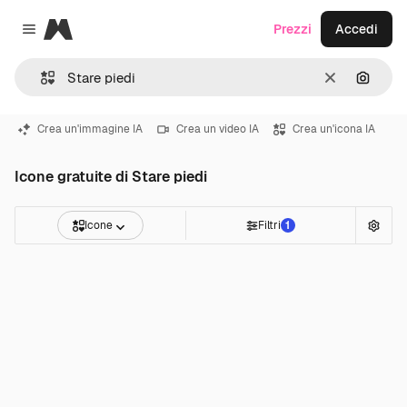
Magnific
Prezzi
Accedi
Close menu
Cancella
Cerca 
Crea un'immagine IA
Crea un video IA
Crea un'icona IA
Icone gratuite di Stare piedi
Icone
Filtri
1