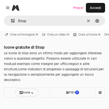
Magnific
Prezzi
Accedi
Close menu
Cancella
Cerca 
Crea un'immagine IA
Crea un video IA
Crea un'icona IA
Div
Icone gratuite di Stop
Le icone di stop sono un ottimo modo per aggiungere interesse
visivo a qualsiasi progetto. Possono essere utilizzate in vari
modi,ad esempio come insegne per uffici,negozi e altre
strutture,come indicatori di progresso o passaggi di istruzioni,per
la navigazione o semplicemente per aggiungere un tocco
decorativo.
Icone
Filtri
1