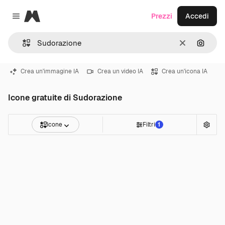
Magnific
Prezzi
Accedi
Close menu
Cancella
Cerca 
Crea un'immagine IA
Crea un video IA
Crea un'icona IA
Icone gratuite di Sudorazione
Icone
Filtri
1