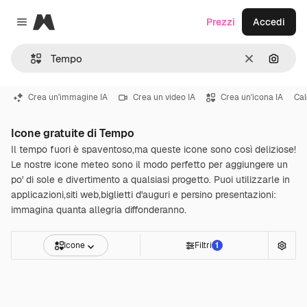
Magnific
Prezzi
Accedi
Close menu
Cancella
Cerca 
Crea un'immagine IA
Crea un video IA
Crea un'icona IA
Cal
Icone gratuite di Tempo
Il tempo fuori è spaventoso,ma queste icone sono così deliziose!
Le nostre icone meteo sono il modo perfetto per aggiungere un
po' di sole e divertimento a qualsiasi progetto. Puoi utilizzarle in
applicazioni,siti web,biglietti d'auguri e persino presentazioni:
immagina quanta allegria diffonderanno.
Icone
Filtri
1