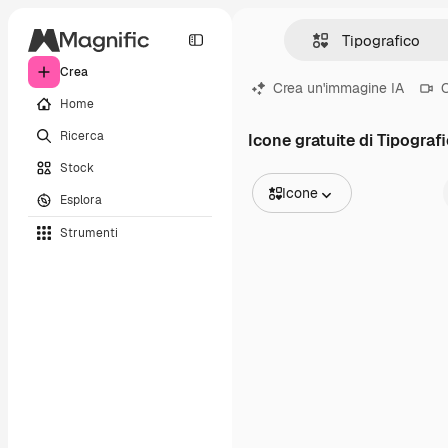
Crea
Crea un'immagine IA
C
Home
Ricerca
Icone gratuite di Tipograf
Stock
Icone
Esplora
Tutte le immagini
Strumenti
Vettori
Illustrazioni
Foto
PSD
Modelli
Mockup
Video
Clip video
Motion graphic
Modelli di video
Icone
Modelli 3D
Font