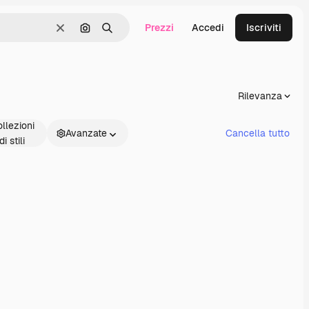
Prezzi
Accedi
Iscriviti
Cancella
Cerca per immagine
Ricerca
Rilevanza
llezioni
Avanzate
Cancella tutto
di stili