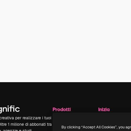
Prodotti
Inizia
reativa per realizzare i tuoi
Spaces
Academy
Oltre 1 milione di abbonati tra
Assistente IA
Documentazione
By clicking “Accept All Cookies”, you ag
e, agenzie e studi.