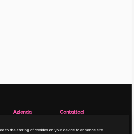
Azienda
Contattaci
Prezzi
Assistenza clienti
Chi siamo
Instagram
ree to the storing of cookies on your device to enhance site