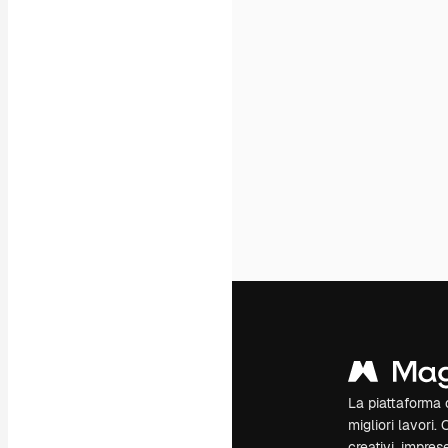
La piattaforma c
migliori lavori. 
creativi, impres