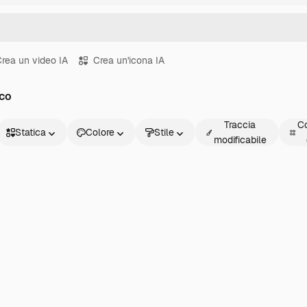
rea un video IA
Crea un'icona IA
ico
Traccia
Co
Statica
Colore
Stile
modificabile
Statica
Animata
Sticker
Interfaccia