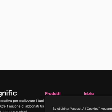
Prodotti
Inizia
reativa per realizzare i tuoi
Spaces
Academy
Oltre 1 milione di abbonati tra
Assistente IA
Documentazione
By clicking “Accept All Cookies”, you ag
e, agenzie e studi.