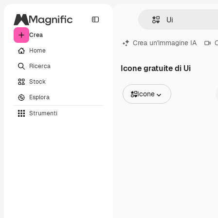
Crea
Crea un'immagine IA
C
Home
Ricerca
Icone gratuite di Ui
Stock
Icone
Esplora
Tutte le immagini
Strumenti
Vettori
Illustrazioni
Foto
PSD
Modelli
Mockup
Video
Clip video
Motion graphic
Modelli di video
Icone
Modelli 3D
Font