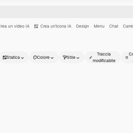
rea un video IA
Crea un'icona IA
Design
Menu
Chat
Carre
Traccia
Co
Statica
Colore
Stile
modificabile
Statica
Animata
Sticker
Interfaccia