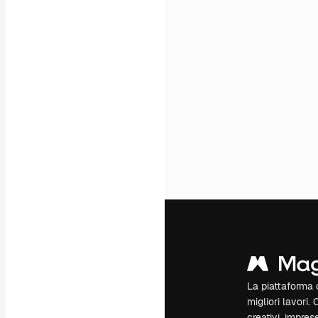
La piattaforma c
migliori lavori. 
creativi, impres