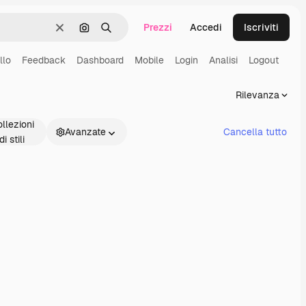
Prezzi
Accedi
Iscriviti
Cancella
Cerca per immagine
Ricerca
llo
Feedback
Dashboard
Mobile
Login
Analisi
Logout
Rilevanza
llezioni
Avanzate
Cancella tutto
di stili