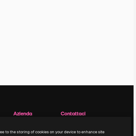
Azienda
Contattaci
Prezzi
Assistenza clienti
Chi siamo
Instagram
ree to the storing of cookies on your device to enhance site