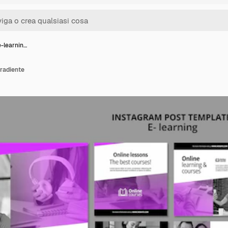
e-learnin…
gradiente