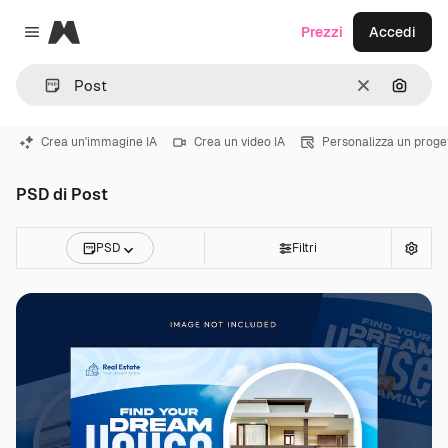
Magnific
Prezzi
Accedi
Close menu
Cancella
Cerca 
Crea un'immagine IA
Crea un video IA
Personalizza un proge
PSD di Post
PSD
Filtri