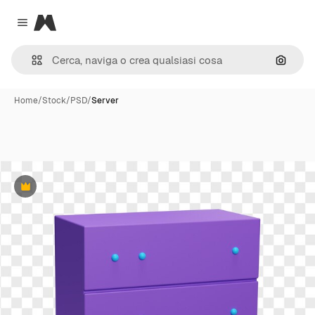
Magnific
Close menu
Cerca 
Home
/
Stock
/
PSD
/
Server
Premium