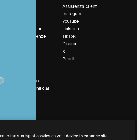
Prezzi
Assistenza clienti
Chi siamo
Instagram
Recensioni
YouTube
Lavora con noi
LinkedIn
Cerca tendenze
TikTok
Blog
Discord
Eventi
X
Slidesgo
Reddit
e
Vendi i tuoi
contenuti
Sala stampa
Cerchi magnific.ai
ree to the storing of cookies on your device to enhance site