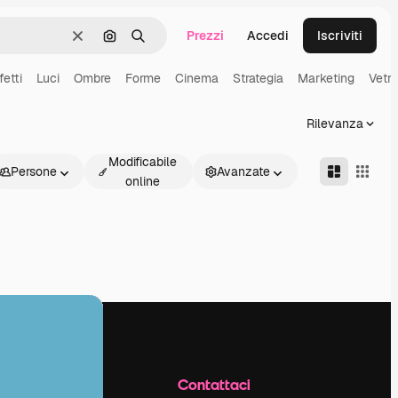
Prezzi
Accedi
Iscriviti
Cancella
Cerca per immagine
Ricerca
fetti
Luci
Ombre
Forme
Cinema
Strategia
Marketing
Vetro
Rilevanza
Modificabile
Persone
Avanzate
online
Azienda
Contattaci