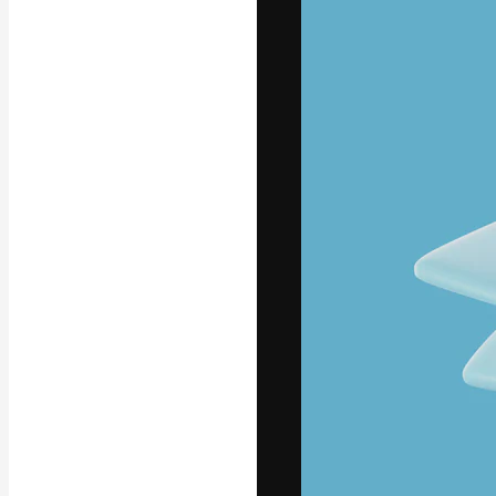
La piattaforma c
migliori lavori. 
creativi, impres
Italiano
Copyright © 2010