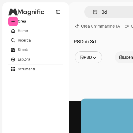
Crea
Crea un'immagine IA
C
Home
Ricerca
PSD di 3d
Stock
PSD
Lice
Esplora
Tutte le immagini
Strumenti
Vettori
Illustrazioni
Foto
PSD
Modelli
Mockup
Video
Clip video
Motion graphic
Modelli di video
Icone
Modelli 3D
Font