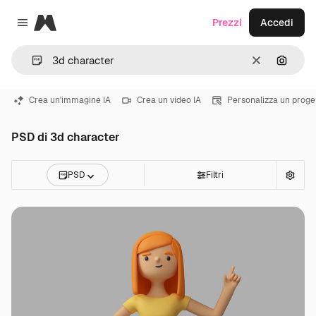
Magnific
Prezzi
Accedi
Close menu
Cancella
Cerca 
Crea un'immagine IA
Crea un video IA
Personalizza un proge
PSD di 3d character
PSD
Filtri