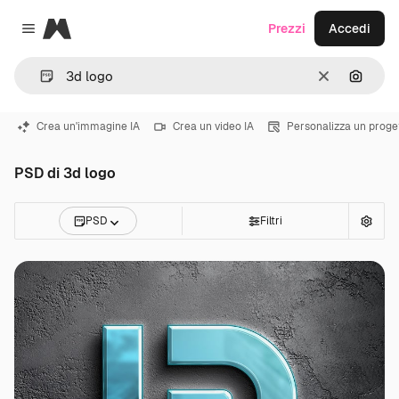
Magnific
Prezzi
Accedi
Close menu
Cancella
Cerca 
Crea un'immagine IA
Crea un video IA
Personalizza un proge
PSD di 3d logo
PSD
Filtri