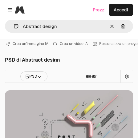
Magnific
Prezzi
Accedi
Close menu
Cancella
Cerca 
Crea un'immagine IA
Crea un video IA
Personalizza un proge
PSD di Abstract design
PSD
Filtri