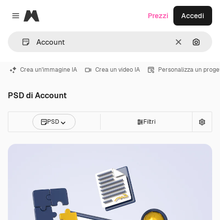
Magnific
Prezzi
Accedi
Close menu
Cancella
Cerca 
Crea un'immagine IA
Crea un video IA
Personalizza un proge
PSD di Account
PSD
Filtri