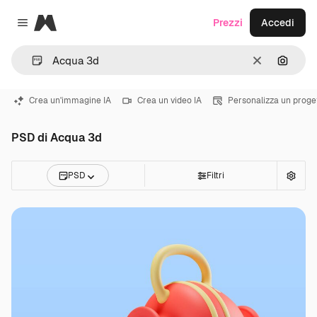
Magnific
Prezzi
Accedi
Close menu
Cancella
Cerca 
Crea un'immagine IA
Crea un video IA
Personalizza un proge
PSD di Acqua 3d
PSD
Filtri