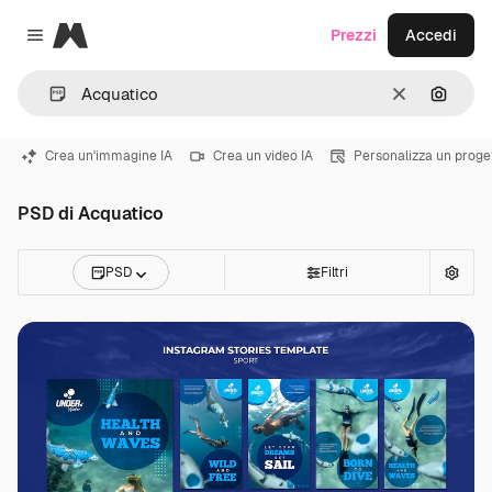
Magnific
Prezzi
Accedi
Close menu
Cancella
Cerca 
Crea un'immagine IA
Crea un video IA
Personalizza un proge
PSD di Acquatico
PSD
Filtri