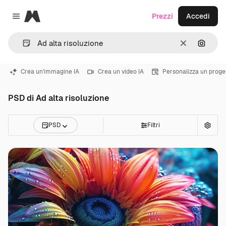
Magnific
Prezzi
Accedi
Close menu
Cancella
Cerca 
Crea un'immagine IA
Crea un video IA
Personalizza un proge
PSD di Ad alta risoluzione
PSD
Filtri