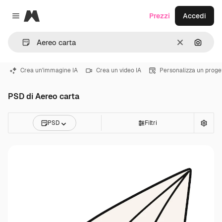
Magnific
Prezzi
Accedi
Close menu
Cancella
Cerca 
Crea un'immagine IA
Crea un video IA
Personalizza un proge
PSD di Aereo carta
PSD
Filtri