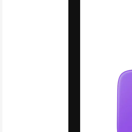
La piattaforma c
migliori lavori. 
creativi, impres
Italiano
Copyright © 2010