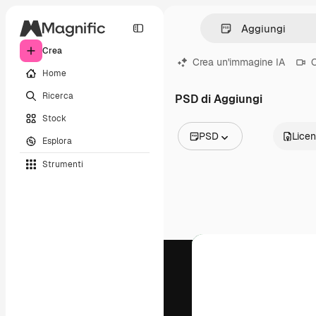
Crea
Crea un'immagine IA
C
Home
Ricerca
PSD di Aggiungi
Stock
PSD
Lice
Esplora
Tutte le immagini
Strumenti
Vettori
Illustrazioni
Foto
PSD
Modelli
Mockup
Video
Clip video
Motion graphic
Modelli di video
Icone
Modelli 3D
Font