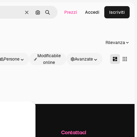
Prezzi
Accedi
Iscriviti
Cancella
Cerca per immagine
Ricerca
Rilevanza
Modificabile
Persone
Avanzate
online
Azienda
Contattaci