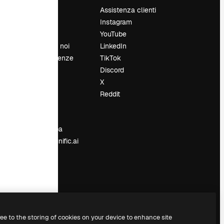
Prezzi
Assistenza clienti
Chi siamo
Instagram
Recensioni
YouTube
Lavora con noi
LinkedIn
Cerca tendenze
TikTok
Blog
Discord
Eventi
X
Slidesgo
Reddit
e
Vendi i tuoi
contenuti
Sala stampa
Cerchi magnific.ai
ree to the storing of cookies on your device to enhance site