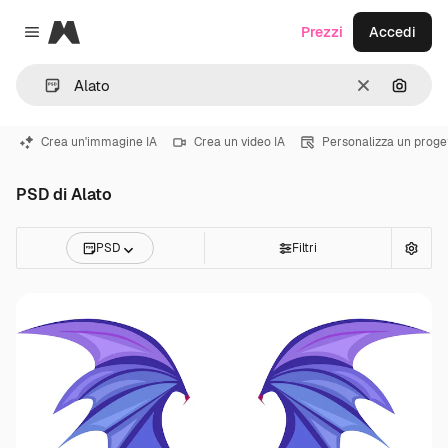
Magnific
Prezzi
Accedi
Close menu
Cancella
Cerca 
Crea un'immagine IA
Crea un video IA
Personalizza un proge
PSD di Alato
PSD
Filtri