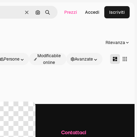
Prezzi
Accedi
Iscriviti
Cancella
Cerca per immagine
Ricerca
Rilevanza
Modificabile
Persone
Avanzate
online
Azienda
Contattaci