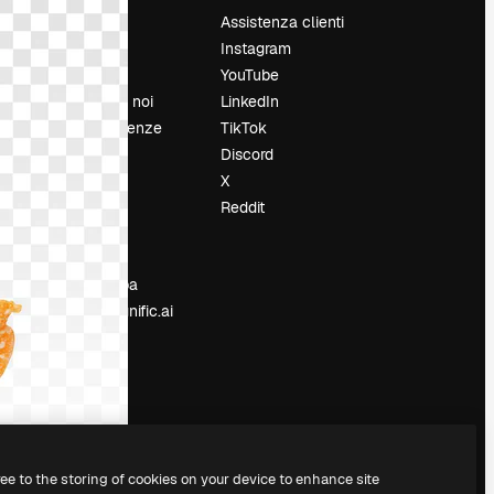
Prezzi
Assistenza clienti
Chi siamo
Instagram
Recensioni
YouTube
Lavora con noi
LinkedIn
Cerca tendenze
TikTok
Blog
Discord
Eventi
X
Slidesgo
Reddit
e
Vendi i tuoi
contenuti
Sala stampa
Cerchi magnific.ai
ree to the storing of cookies on your device to enhance site