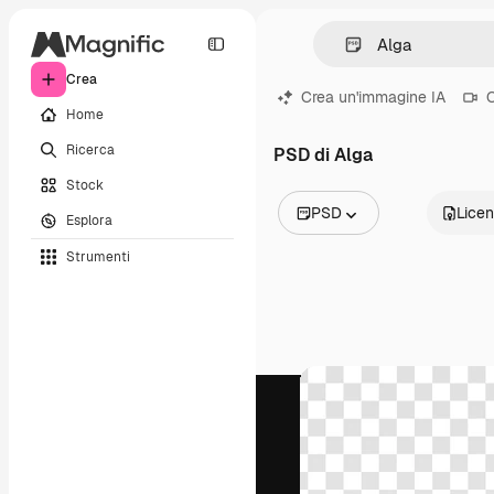
Crea
Crea un'immagine IA
C
Home
Ricerca
PSD di Alga
Stock
PSD
Lice
Esplora
Tutte le immagini
Strumenti
Vettori
Illustrazioni
Foto
PSD
Modelli
Mockup
Video
Clip video
Motion graphic
Modelli di video
Icone
Modelli 3D
Font