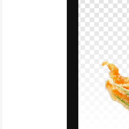
La piattaforma c
migliori lavori. 
creativi, impres
Italiano
Copyright © 2010