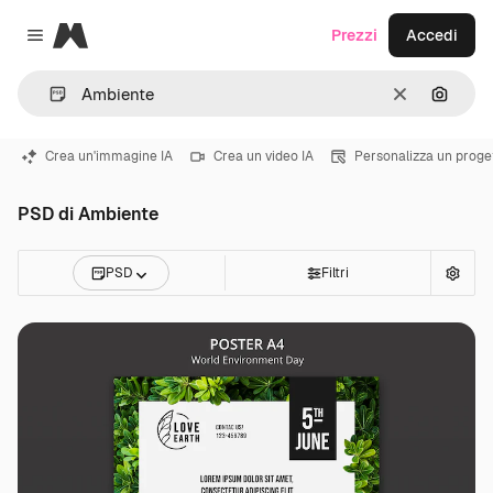
Magnific
Prezzi
Accedi
Close menu
Cancella
Cerca 
Crea un'immagine IA
Crea un video IA
Personalizza un proge
PSD di Ambiente
PSD
Filtri