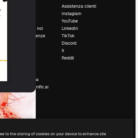
Prezzi
Assistenza clienti
Chi siamo
Instagram
Recensioni
YouTube
Lavora con noi
LinkedIn
Cerca tendenze
TikTok
Blog
Discord
Eventi
X
Slidesgo
Reddit
e
Vendi i tuoi
contenuti
Sala stampa
Cerchi magnific.ai
ree to the storing of cookies on your device to enhance site