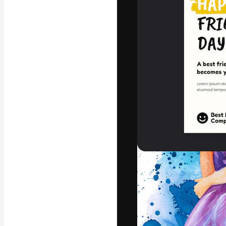
La piattaforma c
migliori lavori. 
creativi, impres
Italiano
Copyright © 2010