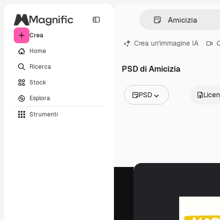
Crea
Crea un'immagine IA
C
Home
Ricerca
PSD di Amicizia
Stock
PSD
Lice
Esplora
Tutte le immagini
Strumenti
Vettori
Illustrazioni
Foto
PSD
Modelli
Mockup
Video
Clip video
Motion graphic
Modelli di video
Icone
Modelli 3D
Font