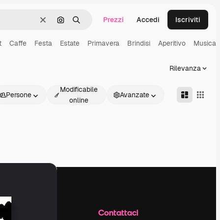
Prezzi
Accedi
Iscriviti
Cancella
Cerca per immagine
Ricerca
t
Caffe
Festa
Estate
Primavera
Brindisi
Aperitivo
Musica
Rilevanza
Modificabile
Persone
Avanzate
online
Azienda
Contattaci