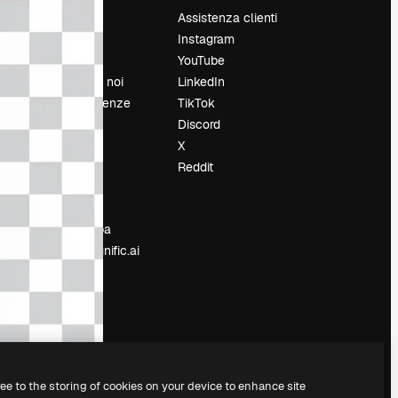
Prezzi
Assistenza clienti
Chi siamo
Instagram
Recensioni
YouTube
Lavora con noi
LinkedIn
Cerca tendenze
TikTok
Blog
Discord
Eventi
X
Slidesgo
Reddit
e
Vendi i tuoi
contenuti
Sala stampa
Cerchi magnific.ai
ree to the storing of cookies on your device to enhance site