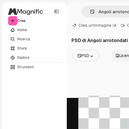
Crea
Crea un'immagine IA
C
Home
Ricerca
PSD di Angoli arrotondati
Stock
PSD
Lice
Esplora
Tutte le immagini
Strumenti
Vettori
Illustrazioni
Foto
PSD
Modelli
Mockup
Video
Clip video
Motion graphic
Modelli di video
Icone
Modelli 3D
Font