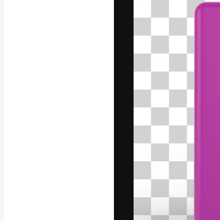
La piattaforma c
migliori lavori. 
creativi, impres
Italiano
Copyright © 2010