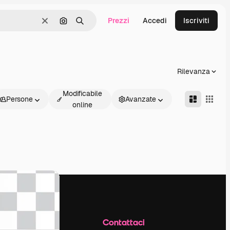
Prezzi
Accedi
Iscriviti
Cancella
Cerca per immagine
Ricerca
Rilevanza
Modificabile
Persone
Avanzate
online
Azienda
Contattaci