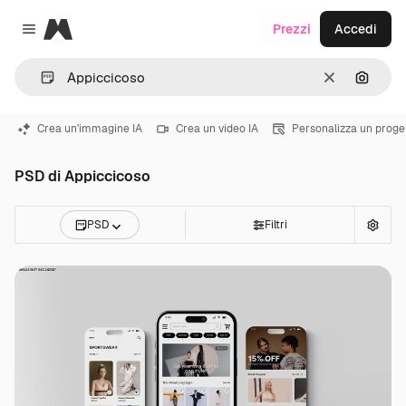
Magnific
Prezzi
Accedi
Close menu
Cancella
Cerca 
Crea un'immagine IA
Crea un video IA
Personalizza un proge
PSD di Appiccicoso
PSD
Filtri