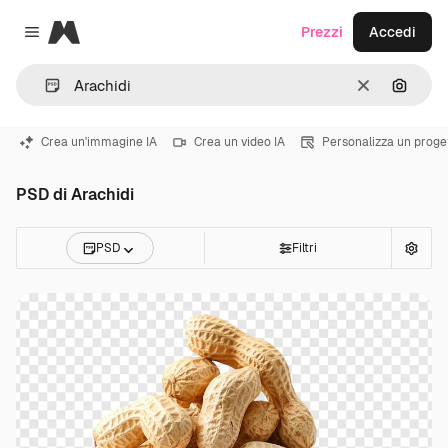
Magnific
Prezzi
Accedi
Close menu
Cancella
Cerca 
Crea un'immagine IA
Crea un video IA
Personalizza un proge
PSD di Arachidi
PSD
Filtri