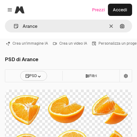
Magnific
Prezzi
Accedi
Close menu
Cancella
Cerca 
Crea un'immagine IA
Crea un video IA
Personalizza un proge
PSD di Arance
PSD
Filtri