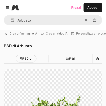
Magnific
Prezzi
Accedi
Close menu
Cancella
Cerca 
Crea un'immagine IA
Crea un video IA
Personalizza un proge
PSD di Arbusto
PSD
Filtri