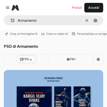
Magnific
Prezzi
Accedi
Close menu
Cancella
Cerca 
Crea un'immagine IA
Crea un video IA
Personalizza un proge
PSD di Armamento
PSD
Filtri